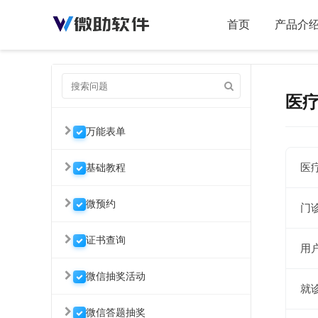
首页
产品介
医
万能表单
医
基础教程
微预约
门
证书查询
用
微信抽奖活动
就
微信答题抽奖