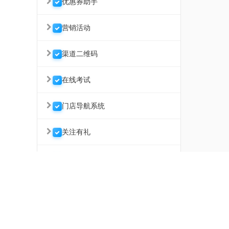
优惠券助手
营销活动
渠道二维码
在线考试
门店导航系统
关注有礼
微信好评返现
武汉微助云软件开发有限公司 联系电话 027-63376568
微信文章推广/朋友圈广告
地址：武汉江汉区长青1路汉口传奇2栋5层
租赁系统
Powered by www.sdsdsoft.com 2015-2026 微助 备案号
鄂ICP备16018