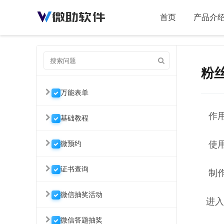
首页
产品介
粉
万能表单
作用
基础教程
微预约
使用
证书查询
制作
微信抽奖活动
进入
微信答题抽奖