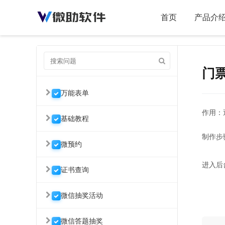
首页
产品介
门
万能表单
作用：
基础教程
制作步
微预约
进入后
证书查询
微信抽奖活动
微信答题抽奖