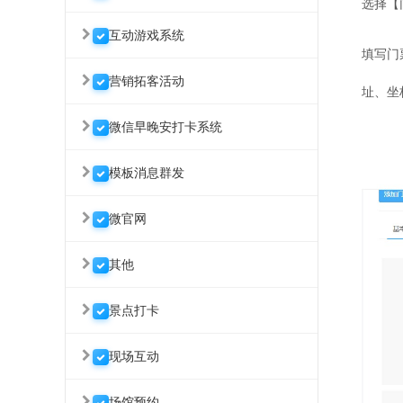
选择【
互动游戏系统
填写门
营销拓客活动
址、坐
微信早晚安打卡系统
模板消息群发
微官网
其他
景点打卡
现场互动
场馆预约