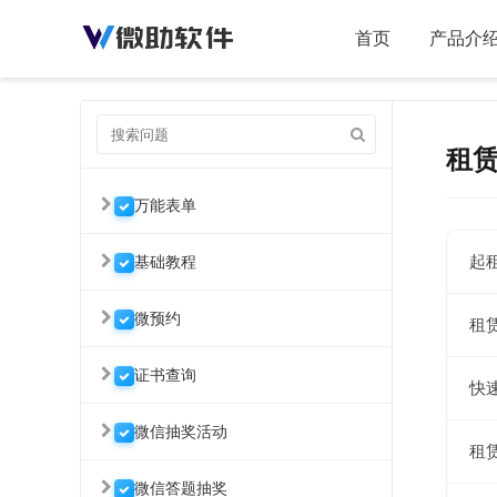
首页
产品介
租
万能表单
起
基础教程
微预约
租
证书查询
快
微信抽奖活动
租
微信答题抽奖