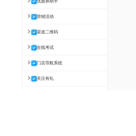
优惠券助手
营销活动
渠道二维码
在线考试
门店导航系统
关注有礼
微信好评返现
武汉微助云软件开发有限公司 联系电话 027-63376568
微信文章推广/朋友圈广告
地址：武汉江汉区长青1路汉口传奇2栋5层
租赁系统
Powered by www.sdsdsoft.com 2015-2026 微助 备案号
鄂ICP备16018