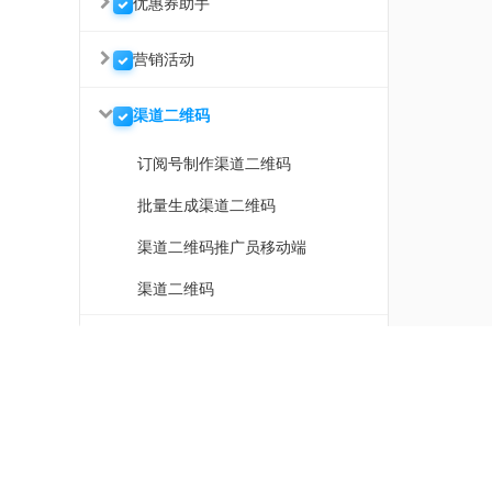
优惠券助手
营销活动
渠道二维码
订阅号制作渠道二维码
批量生成渠道二维码
渠道二维码推广员移动端
渠道二维码
在线考试
武汉微助云软件开发有限公司 联系电话 027-63376568
门店导航系统
地址：武汉江汉区长青1路汉口传奇2栋5层
关注有礼
Powered by www.sdsdsoft.com 2015-2026 微助 备案号
鄂ICP备16018