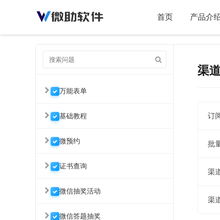
首页
产品介
渠
万能表单
订
基础教程
微预约
批
证书查询
渠
微信抽奖活动
渠
微信答题抽奖