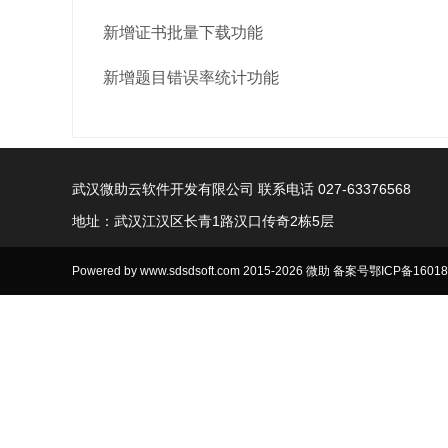
新增证书批量下载功能
新增题目错误率统计功能
武汉微助云软件开发有限公司 联系电话 027-63376568
地址：武汉江汉区长青1路汉口传奇2栋5层
Powered by www.sdsdsoft.com 2015-2026 微助 备案号
鄂ICP备16018