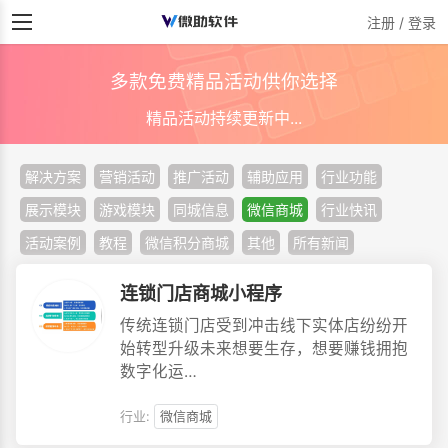
注册 / 登录
多款免费精品活动供你选择
精品活动持续更新中...
解决方案
营销活动
推广活动
辅助应用
行业功能
展示模块
游戏模块
同城信息
微信商城
行业快讯
活动案例
教程
微信积分商城
其他
所有新闻
连锁门店商城小程序
传统连锁门店受到冲击线下实体店纷纷开
始转型升级未来想要生存，想要赚钱拥抱
数字化运…
行业:
微信商城