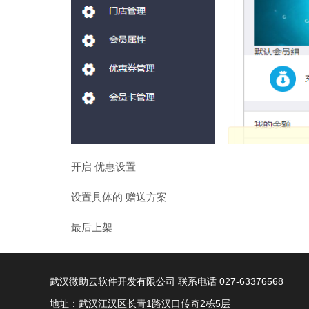
开启 优惠设置
设置具体的 赠送方案
最后上架
武汉微助云软件开发有限公司 联系电话 027-63376568
地址：武汉江汉区长青1路汉口传奇2栋5层