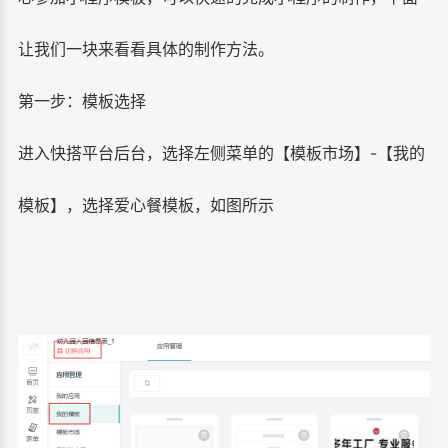
让我们一块来看看具体的制作方法。
第一步：模板选择
进入快搭平台后台，选择左侧菜单的【模板市场】-【我的
模板】，选择爱心餐模板，如图所示