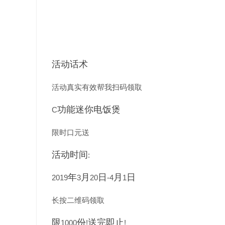
活动话术
活动真实有效帮我扫码领取
功能迷你电饭煲
C
限时口元送
活动时间
:
年
月
日
月
日
2019
3
20
-4
1
长按二维码领取
限
份
送完即止
1000
!
!