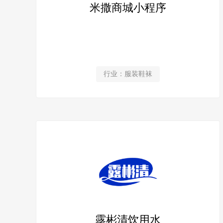
米撒商城小程序
行业：服装鞋袜
露彬清饮用水