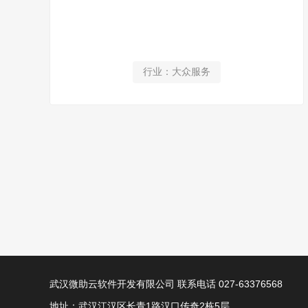
行业：大众服务
武汉微助云软件开发有限公司 联系电话 027-63376568
地址：武汉江汉区长青1路汉口传奇2栋5层