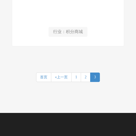
行业：积分商城
首页
«上一页
1
2
3