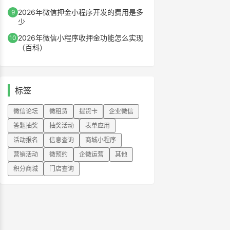
2026年微信押金小程序开发的费用是多
9
少
2026年微信小程序收押金功能怎么实现
10
（百科）
标签
微信论坛
微租赁
提货卡
企业微信
答题抽奖
抽奖活动
表单应用
活动报名
信息查询
商城小程序
营销活动
微预约
企微运营
其他
积分商城
门店查询